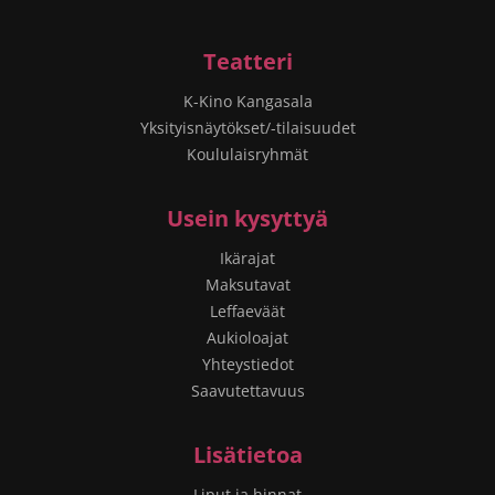
Teatteri
K-Kino Kangasala
Yksityisnäytökset/-tilaisuudet
Koululaisryhmät
Usein kysyttyä
Ikärajat
Maksutavat
Leffaeväät
Aukioloajat
Yhteystiedot
Saavutettavuus
Lisätietoa
Liput ja hinnat