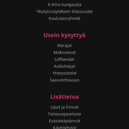
K-Kino Kangasala
Yksityisnäytökset/-tilaisuudet
Koululaisryhmät
Usein kysyttyä
Ikärajat
Maksutavat
Leffaeväät
Aukioloajat
Yhteystiedot
Saavutettavuus
Lisätietoa
Liput ja hinnat
Tietosuojaseloste
Evästekäytännöt
Käyttöehdot