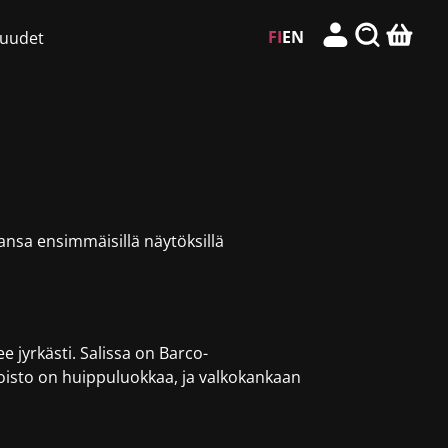
FI
EN
isuudet
ansa ensimmäisillä näytöksillä
jyrkästi. Salissa on Barco-
toisto on huippuluokkaa, ja valkokankaan