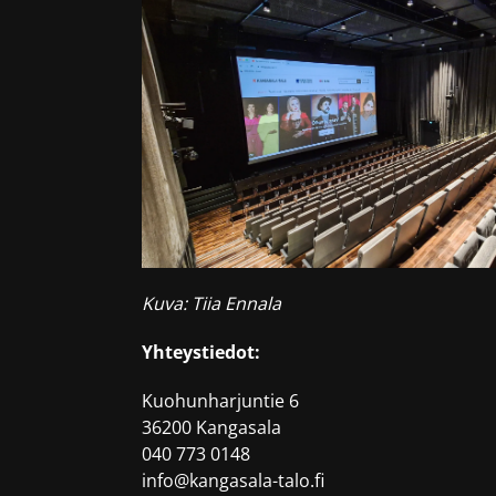
Kuva: Tiia Ennala
Yhteystiedot:
Kuohunharjuntie 6
36200 Kangasala
040 773 0148
info@kangasala-talo.fi