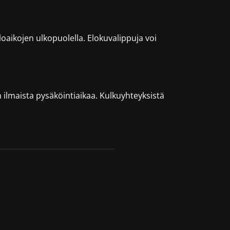
aikojen ulkopuolella. Elokuvalippuja voi
 h ilmaista pysäköintiaikaa. Kulkuyhteyksistä