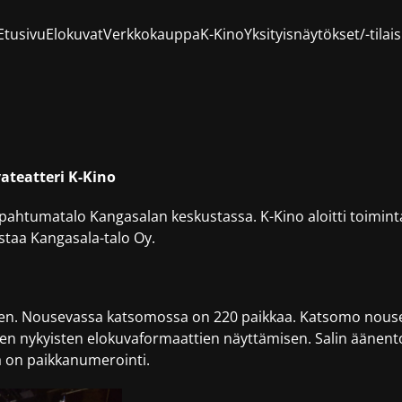
Etusivu
Elokuvat
Verkkokauppa
K-Kino
Yksityisnäytökset/-tila
ateatteri K-Kino
apahtumatalo Kangasalan keskustassa. K-Kino aloitti toimint
staa Kangasala-talo Oy.
en. Nousevassa katsomossa on 220 paikkaa. Katsomo nousee 
kien nykyisten elokuvaformaattien näyttämisen. Salin äänen
sa on paikkanumerointi.