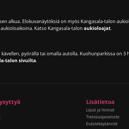
en alkua. Elokuvanäytöksiä on myös Kangasala-talon aukiolo
 aukioloaikoina. Katso Kangasala-talon
aukioloajat
.
lä, kävellen, pyörällä tai omalla autolla. Kuohunparkissa on 3
a-talon sivuilta
.
ysyttyä
Lisätietoa
Liput ja hinnat
t
Tietosuojaseloste
Evästekäytännöt