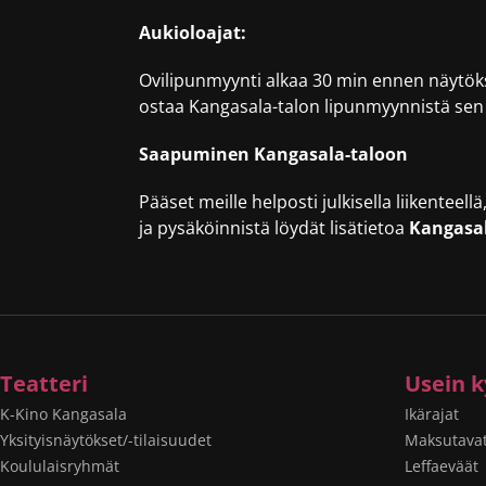
Aukioloajat:
Ovilipunmyynti alkaa 30 min ennen näytöks
ostaa Kangasala-talon lipunmyynnistä sen
Saapuminen Kangasala-taloon
Pääset meille helposti julkisella liikenteel
ja pysäköinnistä löydät lisätietoa
Kangasal
Teatteri
Usein k
K-Kino Kangasala
Ikärajat
Yksityisnäytökset/-tilaisuudet
Maksutava
Koululaisryhmät
Leffaeväät