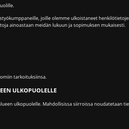
olille.
istyökumppaneille, joille olemme ulkoistaneet henkilötietojen 
etoja ainoastaan meidän lukuun ja sopimuksen mukaisesti.
a omiin tarkoituksiinsa.
LUEEN ULKOPUOLELLE
-alueen ulkopuolelle. Mahdollisissa siirroissa noudatetaan 