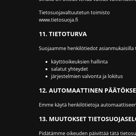
Tietosuojavaltuutetun toimisto
www.tietosuoja.fi
11. TIETOTURVA
Suojaamme henkilötiedot asianmukaisilla tek
käyttöoikeuksien hallinta
salatut yhteydet
järjestelmien valvonta ja lokitus
12. AUTOMAATTINEN PÄÄTÖKS
Emme käytä henkilötietoja automaattiseen 
13. MUUTOKSET TIETOSUOJASEL
Pidätämme oikeuden päivittää tätä tietosuo