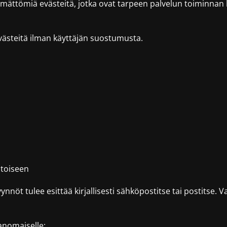
mättömiä evästeitä, jotka ovat tarpeen palvelun toiminnan k
västeitä ilman käyttäjän suostumusta.
 toiseen
yynnöt tulee esittää kirjallisesti sähköpostitse tai postits
ranomaiselle: