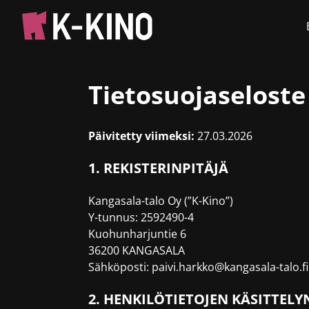
Tietosuojaseloste
Päivitetty viimeksi:
27.03.2026
1. REKISTERINPITÄJÄ
Kangasala-talo Oy (”K-Kino”)
Y-tunnus: 2592490-4
Kuohunharjuntie 6
36200 KANGASALA
Sähköposti: paivi.harkko@kangasala-talo.fi
2. HENKILÖTIETOJEN KÄSITTELY