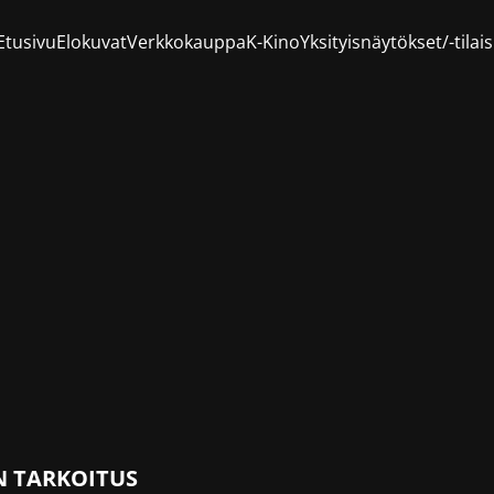
Etusivu
Elokuvat
Verkkokauppa
K-Kino
Yksityisnäytökset/-tila
N TARKOITUS