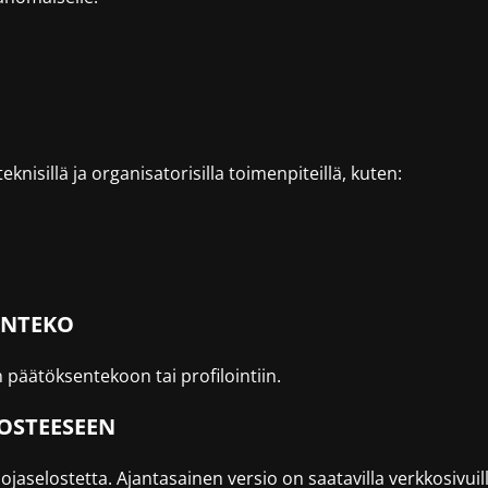
nisillä ja organisatorisilla toimenpiteillä, kuten:
ENTEKO
päätöksentekoon tai profilointiin.
OSTEESEEN
jaselostetta. Ajantasainen versio on saatavilla verkkosivui