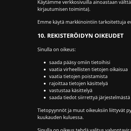
Käytämme verkkosivuilla ainoastaan välttä
kirjautumisen toiminta).
Emme käytä markkinointiin tarkoitettuja e
10. REKISTERÖIDYN OIKEUDET
Sinulla on oikeus:
saada pääsy omiin tietoihisi
vaatia virheellisten tietojen oikaisua
vaatia tietojen poistamista
rajoittaa tietojen käsittelyä
vastustaa käsittelyä
saada tiedot siirrettyä järjestelmästä
Tietopyynnöt ja muut oikeuksiin liittyvät p
kuukauden kuluessa.
Sinulla on oikeus tehdä valitus valvontavi