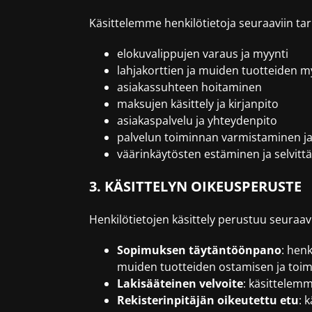
Käsittelemme henkilötietoja seuraaviin tar
elokuvalippujen varaus ja myynti
lahjakorttien ja muiden tuotteiden m
asiakassuhteen hoitaminen
maksujen käsittely ja kirjanpito
asiakaspalvelu ja yhteydenpito
palvelun toiminnan varmistaminen j
väärinkäytösten estäminen ja selvit
3. KÄSITTELYN OIKEUSPERUSTE
Henkilötietojen käsittely perustuu seuraavi
Sopimuksen täytäntöönpano
: hen
muiden tuotteiden ostamisen ja toim
Lakisääteinen velvoite
: käsittelemme
Rekisterinpitäjän oikeutettu etu
: 