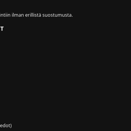
tiin ilman erillistä suostumusta.
OT
iedot)