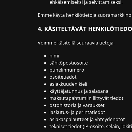
ehkäisemiseksi ja selvittämiseksi.
Emme käytä henkilötietoja suoramarkkinoin
4. KÄSITELTÄVÄT HENKILÖTIED
Voimme käsitellä seuraavia tietoja:
nimi
sähköpostiosoite
puhelinnumero
osoitetiedot
asiakkuuden kieli
käyttäjätunnus ja salasana
maksutapahtumiin liittyvät tiedot
ostohistoria ja varaukset
laskutus- ja perintätiedot
asiakaspalautteet ja yhteydenotot
tekniset tiedot (IP-osoite, selain, lokit