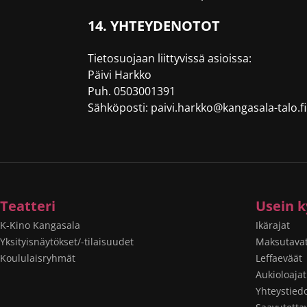
14. YHTEYDENOTOT
Tietosuojaan liittyvissä asioissa:
Päivi Harkko
Puh. 0503001391
Sähköposti: paivi.harkko@kangasala-talo.fi
Teatteri
Usein k
K-Kino Kangasala
Ikärajat
Yksityisnäytökset/-tilaisuudet
Maksutava
Koululaisryhmät
Leffaeväät
Aukioloajat
Yhteystied