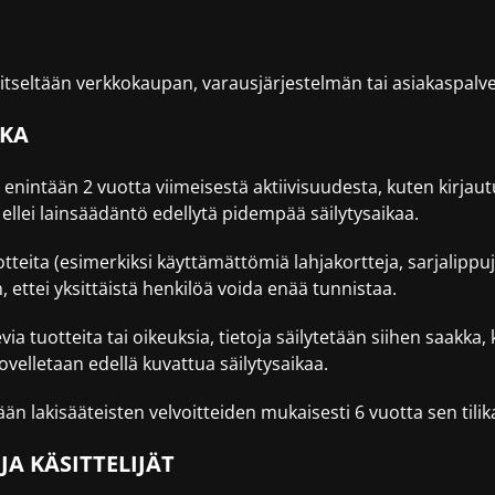
itseltään verkkokaupan, varausjärjestelmän tai asiakaspalve
IKA
i enintään 2 vuotta viimeisestä aktiivisuudesta, kuten kirj
ellei lainsäädäntö edellytä pidempää säilytysaikaa.
otteita (esimerkiksi käyttämättömiä lahjakortteja, sarjalippu
ettei yksittäistä henkilöä voida enää tunnistaa.
via tuotteita tai oikeuksia, tietoja säilytetään siihen saakka
velletaan edellä kuvattua säilytysaikaa.
etään lakisääteisten velvoitteiden mukaisesti 6 vuotta sen til
JA KÄSITTELIJÄT