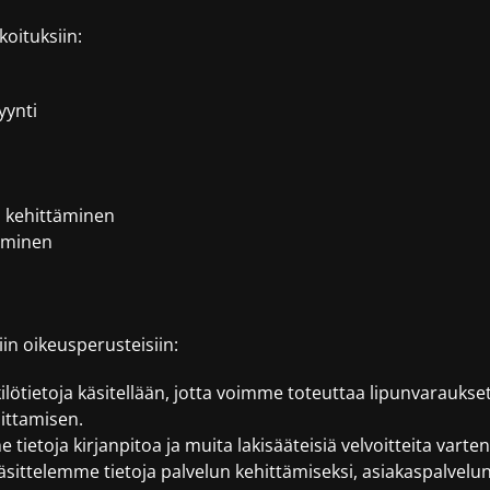
koituksiin:
yynti
a kehittäminen
täminen
in oikeusperusteisiin:
kilötietoja käsitellään, jotta voimme toteuttaa lipunvaraukse
ittamisen.
 tietoja kirjanpitoa ja muita lakisääteisiä velvoitteita varten
käsittelemme tietoja palvelun kehittämiseksi, asiakaspalvel