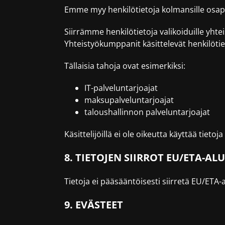
Emme myy henkilötietoja kolmansille osapu
Siirrämme henkilötietoja valikoiduille yhte
Yhteistyökumppanit käsittelevät henkilöti
Tällaisia tahoja ovat esimerkiksi:
IT-palveluntarjoajat
maksupalveluntarjoajat
taloushallinnon palveluntarjoajat
Käsittelijöillä ei ole oikeutta käyttää tietoj
8. TIETOJEN SIIRROT EU/ETA-A
Tietoja ei pääsääntöisesti siirretä EU/ETA
9. EVÄSTEET