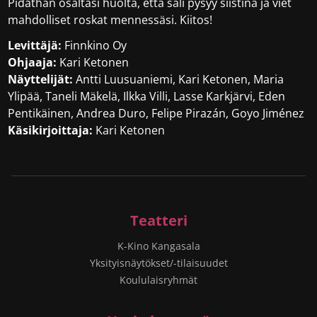
Pidäthän osaltasi huolta, että sali pysyy siistinä ja viet
mahdolliset roskat mennessäsi. Kiitos!
Levittäjä:
Finnkino Oy
Ohjaaja:
Kari Ketonen
Näyttelijät:
Antti Luusuaniemi, Kari Ketonen, Maria
Ylipää, Taneli Mäkelä, Ilkka Villi, Lasse Karkjärvi, Eden
Pentikäinen, Andrea Duro, Felipe Pirazán, Goyo Jiménez
Käsikirjoittaja:
Kari Ketonen
Teatteri
K-Kino Kangasala
Yksityisnäytökset/-tilaisuudet
Koululaisryhmät