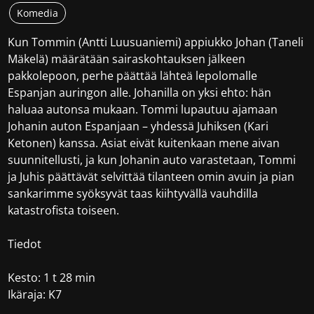
Komedia
Kun Tommin (Antti Luusuaniemi) appiukko Johan (Taneli
Mäkelä) määrätään sairaskohtauksen jälkeen
pakkolepoon, perhe päättää lähteä lepolomalle
Espanjan auringon alle. Johanilla on yksi ehto: hän
haluaa autonsa mukaan. Tommi lupautuu ajamaan
Johanin auton Espanjaan – yhdessä Juhiksen (Kari
Ketonen) kanssa. Asiat eivät kuitenkaan mene aivan
suunnitellusti, ja kun Johanin auto varastetaan, Tommi
ja Juhis päättävät selvittää tilanteen omin avuin ja pian
sankarimme syöksyvät taas kiihtyvällä vauhdilla
katastrofista toiseen.
Tiedot
Kesto: 1 t 28 min
Ikäraja: K7