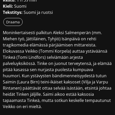
Kesto:
1 h 39 min
Kieli:
Suomi
Tekstitys:
Suomi ja ruotsi
Draama
Moninkertaisesti palkitun Aleksi Salmenperän (mm.
Miehen työ, Jättiläinen, Tyhjiö) Isänpäivä on rehti
tragikomedia elämässä pärjäämisen mittareista.
Elokuvassa Veikko (Tommi Korpela) auttaa ystäväänsä
Tinkeä (Tomi Lindfors) selviämään arjesta
palveluyksikössä. Tinke on juonut terveytensä, ja elämää
pitää kasassa sen nurjasta puolesta kumpuava
huumori. Kun ystävysten bändimenneisyydestä tutun
Saimin (Laura Birn) teini-ikäiset kaksoset (Vilja ja Varpu
Rintanen) päättävät ottaa selvää isästään, etsintä johtaa
heidät Tinken jäljille. Saimi aikoo estää kaksosia
tapaamasta Tinkeä, mutta sotkun keskelle tempautunut
Veikko on eri mieltä.