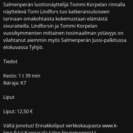
Salmenperän luottonäyttelijä Tommi Korpelan rinnalla
näyttelevä Tomi Lindfors tuo katkeransuloiseen
tarinaan omakohtaista kokemustaan elämästä
sivuraiteilla. Lindforsin ja Tommi Korpelan
vuosikymmenten mittainen tosimaailman ystävyys on
vilahtanut aiemmin myös Salmenperän Jussi-palkitussa
elokuvassa Tyhjiö.
Tiedot
Kesto: 1 t 39 min
Ikäraja: K7
Liput
Liput: 12,50 €
Vältä jonotus! Ennakkoliput verkkokaupasta www.k-
kino.fi tai Kangasala-talon lipunmyynnistä.