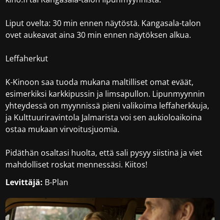
Liput ovelta: 30 min ennen näytöstä. Kangasala-talon
ovet aukeavat aina 30 min ennen näytöksen alkua.
Leffaherkut
K-Kinoon saa tuoda mukana maltilliset omat eväät,
esimerkiksi karkkipussin ja limsapullon. Lipunmyynnin
yhteydessä on myynnissä pieni valikoima leffaherkkuja,
ja Kulttuuriravintola Jalmarista voi sen aukioloaikoina
ostaa mukaan virvoitusjuomia.
Pidäthän osaltasi huolta, että sali pysyy siistinä ja viet
mahdolliset roskat mennessäsi. Kiitos!
Levittäjä:
B-Plan