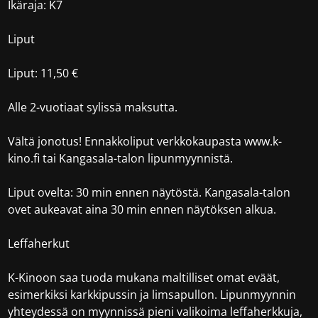
Ikäraja: K7
Liput
Liput: 11,50 €
Alle 2-vuotiaat sylissä maksutta.
Vältä jonotus! Ennakkoliput verkkokaupasta www.k-
kino.fi tai Kangasala-talon lipunmyynnistä.
Liput ovelta: 30 min ennen näytöstä. Kangasala-talon
ovet aukeavat aina 30 min ennen näytöksen alkua.
Leffaherkut
K-Kinoon saa tuoda mukana maltilliset omat eväät,
esimerkiksi karkkipussin ja limsapullon. Lipunmyynnin
yhteydessä on myynnissä pieni valikoima leffaherkkuja,