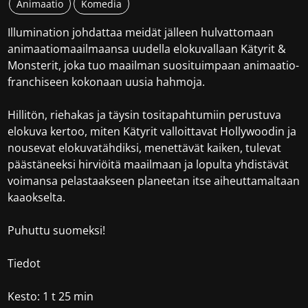
Animaatio
Komedia
Illumination johdattaa meidät jälleen hulvattomaan
animaatiomaailmaansa uudella elokuvallaan Kätyrit &
Monsterit, joka tuo maailman suosituimpaan animaatio-
franchiseen kokonaan uusia hahmoja.
Hillitön, riehakas ja täysin tositapahtumiin perustuva
elokuva kertoo, miten Kätyrit valloittavat Hollywoodin ja
nousevat elokuvatähdiksi, menettävät kaiken, tulevat
päästäneeksi hirviöitä maailmaan ja lopulta yhdistävät
voimansa pelastaakseen planeetan itse aiheuttamaltaan
kaaokselta.
Puhuttu suomeksi!
Tiedot
Kesto: 1 t 25 min