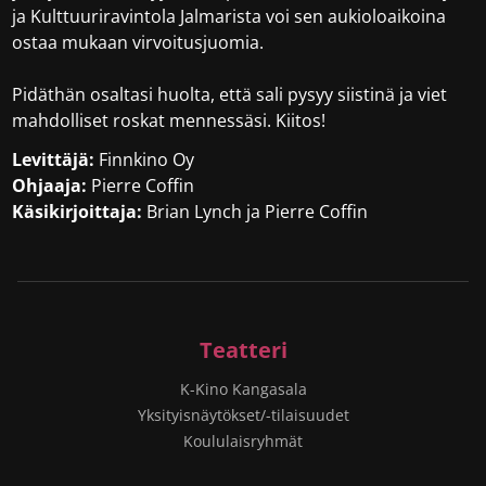
ja Kulttuuriravintola Jalmarista voi sen aukioloaikoina
ostaa mukaan virvoitusjuomia.
Pidäthän osaltasi huolta, että sali pysyy siistinä ja viet
mahdolliset roskat mennessäsi. Kiitos!
Levittäjä:
Finnkino Oy
Ohjaaja:
Pierre Coffin
Käsikirjoittaja:
Brian Lynch ja Pierre Coffin
Teatteri
K-Kino Kangasala
Yksityisnäytökset/-tilaisuudet
Koululaisryhmät